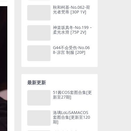
秋和柯基-No.062-荷
光者梵蒂 [30P 1V]
神楽坂真冬-No.199 –
柔光水滑 [75P 2V]
G44不会受伤-No.06
8-凉宫 制服 [20P]
最新更新
51酱COS套图合集[更
新至27期]
洛璃LoLiSAMACOS
套图合集[更新至120
期]