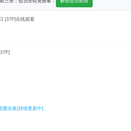
前三张；会员全站免费看：
解锁会员权限
日 [37P]在线观看
37P]
套图合集[持续更新中]