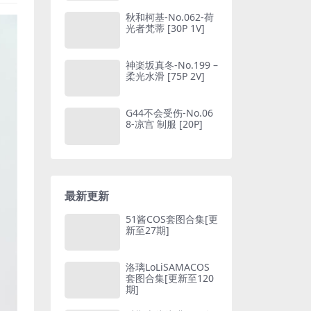
秋和柯基-No.062-荷
光者梵蒂 [30P 1V]
神楽坂真冬-No.199 –
柔光水滑 [75P 2V]
G44不会受伤-No.06
8-凉宫 制服 [20P]
最新更新
51酱COS套图合集[更
新至27期]
洛璃LoLiSAMACOS
套图合集[更新至120
期]