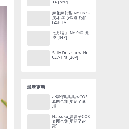
1A [66P]
麻花麻花酱-No.062 –
崩坏 星穹铁道 托帕
[25P 1V]
七月喵子-No.040–潮
汐 [34P]
Sally Dorasnow-No.
027-Tifa [20P]
最新更新
小容仔咕咕咕wCOS
套图合集[更新至36
期]
Natsuko_夏夏子COS
套图合集[更新至94
期]