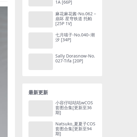
1A [66P]
麻花麻花酱-No.062 –
崩坏 星穹铁道 托帕
[25P 1V]
七月喵子-No.040–潮
汐 [34P]
Sally Dorasnow-No.
027-Tifa [20P]
最新更新
小容仔咕咕咕wCOS
套图合集[更新至36
期]
Natsuko_夏夏子COS
套图合集[更新至94
期]