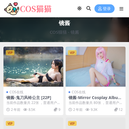
登录
镜酱
COS猫猫
-
镜酱
VIP
VIP
COS在线
COS在线
镜酱-鬼刀风铃公主 [22P]
镜酱-Mirror Cosplay Album
[80P]
当前作品数量共 22张 ，普通用户免
当前作品数量共 80张 ，普通用户免
费查看前三张；会员全站免费看：
费查看前三张；会员全站免费看：
2 年前
8.5K
9
2 年前
9.3K
12
解锁会员权限镜...
解锁会员权限镜...
VIP
VIP