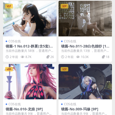
P] – 日常 [40P] – 连衣裙 [12
日常 [40P] – 连衣裙 [12P] –
VIP
VIP
P] – 和服 [19P] No.008-私奔
和服 [19P] No.008-私奔 合集
合集 [190P] – 生活 [19P] – 梦
[190P]
镜 [20P] – 空镜 [34P] – 不知
梦 [15P] No.007-梦境 · 空镜
集 [88P]
COS在线
COS在线
镜酱-1 No.012-静夏(含5套)
镜酱-No.011-2B白色婚纱 [13
[225P]
P]
当前作品数量共 58张 ，普通用户免
当前作品数量共 13张 ，普通用户免
费查看前三张；会员全站免费看：
费查看前三张；会员全站免费看：
2 年前
8.7K
26
2 年前
10.3K
18
解锁会员权限镜...
解锁会员权限镜...
VIP
VIP
COS在线
COS在线
镜酱-No.010-龙娘 [9P]
镜酱-No.009-玛修 [9P]
当前作品数量共 9张 ，普通用户免
当前作品数量共 9张 ，普通用户免