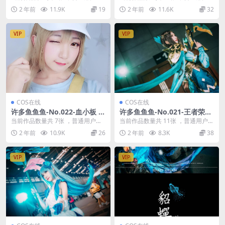
费查看前三张；会员全站免费看：
费查看前三张；会员全站免费看：
2 年前
11.9K
19
2 年前
11.6K
32
解锁会员权限许多...
解锁会员权限许...
VIP
VIP
COS在线
COS在线
许多鱼鱼鱼-No.022-血小板 [7
许多鱼鱼鱼-No.021-王者荣耀
P]
虞姬 [11P]
当前作品数量共 7张 ，普通用户免
当前作品数量共 11张 ，普通用户免
费查看前三张；会员全站免费看：
费查看前三张；会员全站免费看：
2 年前
10.9K
26
2 年前
8.3K
38
解锁会员权限许多...
解锁会员权限许...
VIP
VIP