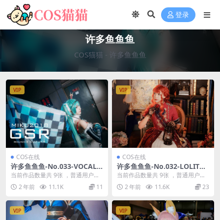
登录
许多鱼鱼鱼
COS猫猫
-
许多鱼鱼鱼
VIP
VIP
COS在线
COS在线
许多鱼鱼鱼-No.033-VOCALO
许多鱼鱼鱼-No.032-LOLITA
ID 初音未来 赛车 [9P]
宫廷风 [9P]
当前作品数量共 9张 ，普通用户免
当前作品数量共 9张 ，普通用户免
费查看前三张；会员全站免费看：
费查看前三张；会员全站免费看：
2 年前
11.1K
11
2 年前
11.6K
23
解锁会员权限许多...
解锁会员权限许多...
VIP
VIP