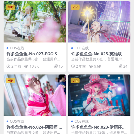
VIP
VIP
COS在线
COS在线
许多鱼鱼鱼-No.027-FGO SAB
许多鱼鱼鱼-No.025-英雄联盟
ER [6P]
光辉女郎拉克丝 [6P]
当前作品数量共 6张 ，普通用户免
当前作品数量共 6张 ，普通用户免
费查看前三张；会员全站免费看：
费查看前三张；会员全站免费看：
2 年前
10.8K
15
2 年前
9.6K
24
解锁会员权限许多...
解锁会员权限许多...
VIP
VIP
COS在线
COS在线
许多鱼鱼鱼-No.024-阴阳师 桃
许多鱼鱼鱼-No.023-伊丽莎白
花妖 [6P]
[13P]
当前作品数量共 6张 ，普通用户免
当前作品数量共 13张 ，普通用户免