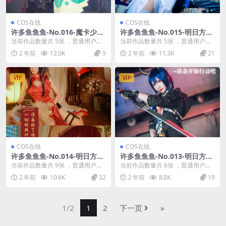
COS在线
COS在线
许多鱼鱼鱼-No.016-魔卡少女
许多鱼鱼鱼-No.015-明日方舟
樱 木之本樱 [5P]
初雪 [5P]
当前作品数量共 5张 ，普通用户免
当前作品数量共 5张 ，普通用户免
费查看前三张；会员全站免费看：
费查看前三张；会员全站免费看：
2 年前
12.0K
9
2 年前
11.3K
21
解锁会员权限许多...
解锁会员权限许多...
VIP
VIP
COS在线
COS在线
许多鱼鱼鱼-No.014-明日方舟
许多鱼鱼鱼-No.013-明日方舟
陈sir旗袍 [9P]
陈sir [6P]
当前作品数量共 9张 ，普通用户免
当前作品数量共 6张 ，普通用户免
费查看前三张；会员全站免费看：
费查看前三张；会员全站免费看：
2 年前
10.6K
32
2 年前
8.8K
19
解锁会员权限许多...
解锁会员权限许多...
1/2
1
2
下一页
»