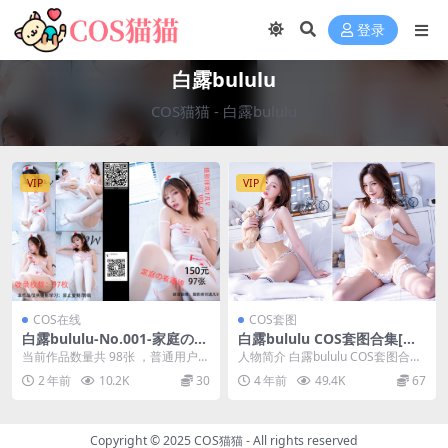
登录
白露bululu
COS猫猫
-
白露bululu
VIP
VIP
COS在线
COS套图
白露bululu-No.001-家庭の看
白露bululu COS套图合集[更
護婦 [98P]
新至2期]
当前作品数量共 98张 ，普通用户免
人物简介 白露bululu COS套图合集
费查看前三张；会员全站免费看：
下载+在线[更新至2期] 哈喽~各位
2 年前
10.2K
30
4 年前
49.4K
67
解锁会员权限白...
小...
Copyright © 2025
COS猫猫
- All rights reserved