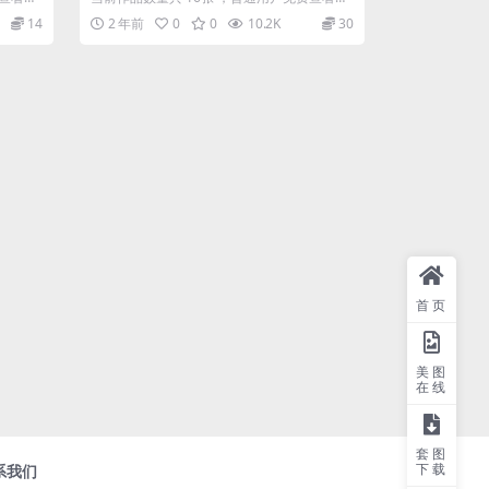
...
三张；会员全站免费看：解锁会员权限炸...
14
2 年前
0
0
10.2K
30
首页
美图
在线
套图
下载
系我们