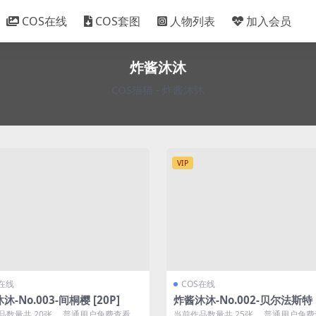
COS在线
COS套图
人物列表
加入会员
炸酱沐沐
COS猫猫
-
炸酱沐沐
VIP
S在线
COS在线
沐-No.003-间桐樱 [20P]
炸酱沐沐-No.002-贝尔法斯特 [
品数量共 20张 ，普通用户免费查看前
当前作品数量共 25张 ，普通用户免