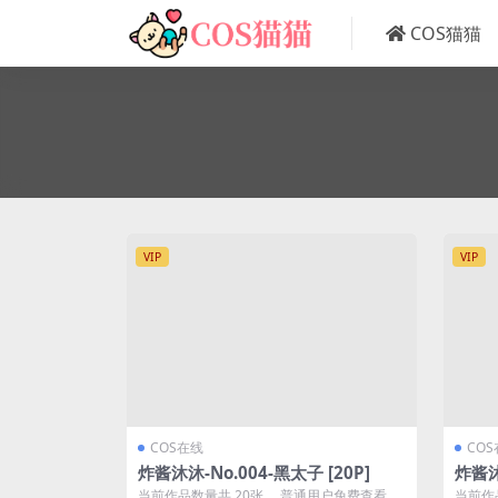
COS猫猫
VIP
VIP
COS在线
CO
炸酱沐沐-No.004-黑太子 [20P]
炸酱沐
当前作品数量共 20张 ，普通用户免费查看前
当前作