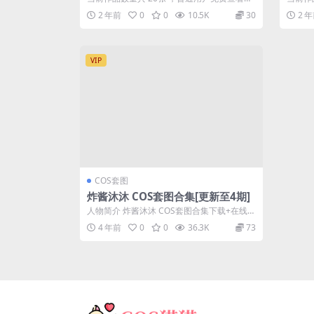
三张；会员全站免费看：解锁会员权限炸...
三张；
2 年前
0
0
10.5K
30
2 
VIP
COS套图
炸酱沐沐 COS套图合集[更新至4期]
人物简介 炸酱沐沐 COS套图合集下载+在线
[更新至4期] 嘿嘿~今天要给大家安...
4 年前
0
0
36.3K
73