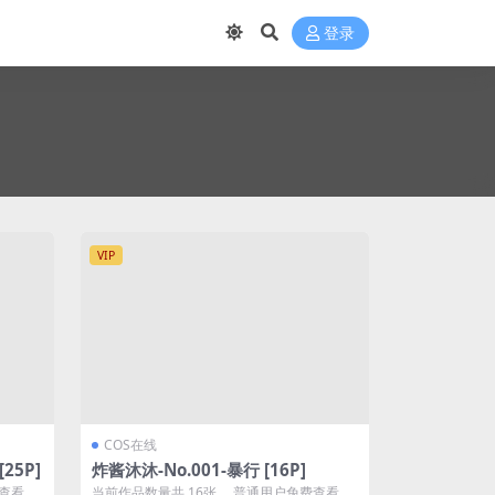
登录
VIP
COS在线
25P]
炸酱沐沐-No.001-暴行 [16P]
费查看前
当前作品数量共 16张 ，普通用户免费查看前