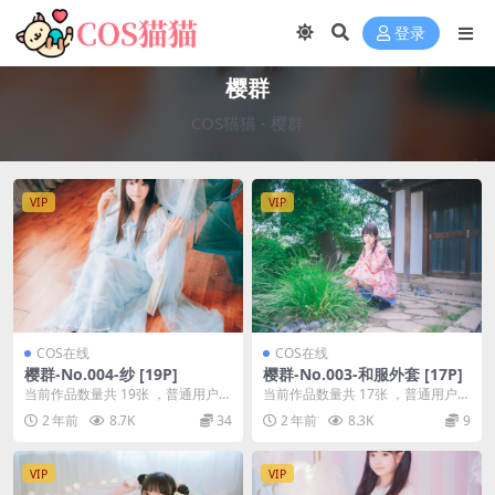
登录
樱群
COS猫猫
-
樱群
VIP
VIP
COS在线
COS在线
樱群-No.004-纱 [19P]
樱群-No.003-和服外套 [17P]
当前作品数量共 19张 ，普通用户免
当前作品数量共 17张 ，普通用户免
费查看前三张；会员全站免费看：
费查看前三张；会员全站免费看：
2 年前
8.7K
34
2 年前
8.3K
9
解锁会员权限樱...
解锁会员权限樱...
VIP
VIP