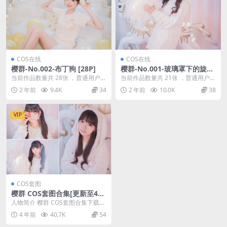
COS在线
COS在线
樱群-No.002-布丁狗 [28P]
樱群-No.001-玻璃罩下的旋转
木马 [21P]
当前作品数量共 28张 ，普通用户免
当前作品数量共 21张 ，普通用户免
费查看前三张；会员全站免费看：
费查看前三张；会员全站免费看：
2 年前
9.4K
34
2 年前
10.0K
38
解锁会员权限樱...
解锁会员权限樱...
VIP
COS套图
樱群 COS套图合集[更新至4
期]
人物简介 樱群 COS套图合集下载
+在线[更新至4期] 哈喽~各位小可爱
4 年前
40.7K
54
们！今天...